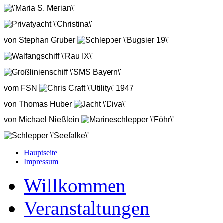
'Maria S. Merian'
Privatyacht 'Christina'
von Stephan Gruber
Schlepper 'Bugsier 19'
Walfangschiff 'Rau IX'
Großlinienschiff 'SMS Bayern'
vom FSN
Chris Craft 'Utility' 1947
von Thomas Huber
Jacht 'Diva'
von Michael Nießlein
Marineschlepper 'Föhr'
Schlepper 'Seefalke'
Hauptseite
Fischkutter 'Elke'
Impressum
Tragflächenboot 'Goethe'
Willkommen
Stromaufsichtsboot 'Bussard'
von Michael Nießlein
Veranstaltungen
Hans Ingwersen