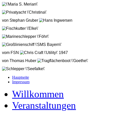
'Maria S. Merian'
Privatyacht 'Christina'
von Stephan Gruber
Hans Ingwersen
Fischkutter 'Elke'
Marineschlepper 'Föhr'
Großlinienschiff 'SMS Bayern'
vom FSN
Chris Craft 'Utility' 1947
von Thomas Huber
Tragflächenboot 'Goethe'
Schlepper 'Seefalke'
Hauptseite
Schlepper 'Bugsier 19'
Impressum
Walfangschiff 'Rau IX'
Willkommen
Jacht 'Diva'
von Michael Nießlein
Veranstaltungen
Stromaufsichtsboot 'Bussard'
von Michael Nießlein